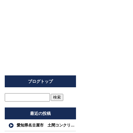
ブログトップ
最近の投稿
愛知県名古屋市 土間コンクリート工事 左官工事 真空 リングコンクリート工事 カッター工事 レベリング工 事 株式会社名南フロアー求人募集中