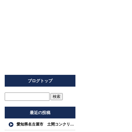
ブログトップ
最近の投稿
愛知県名古屋市 土間コンクリート工事 左官工事 真空 リングコンクリート工事 カッター工事 レベリング工 事 株式会社名南フロアー求人募集中